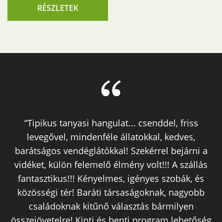
RÉSZLETEK
“Tipikus tanyasi hangulat... csenddel, friss
levegővel, mindenféle állatokkal, kedves,
barátságos vendéglátókkal! Szekérrel bejárni a
vidéket, külön felemelő élmény volt!!! A szállás
fantasztikus!!! Kényelmes, igényes szobák, és
közösségi tér! Baráti társaságoknak, nagyobb
családoknak kitűnő választás bármilyen
összejövetelre! Kinti és benti program lehetőség