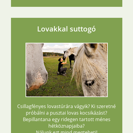
Lovakkal suttogó
Csillagfényes lovastúrára vágyik? Ki szeretné
próbálni a pusztai lovas kocsikázást?
Bepillantana egy ridegen tartott ménes
hétköznapjaiba?
Nálunk ezt mind megteheti!