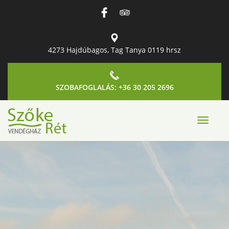
4273 Hajdúbagos, Tag Tanya 0119 hrsz
SZOBAFOGLALÁS: +36 30 205 2696
Toggle
navigat