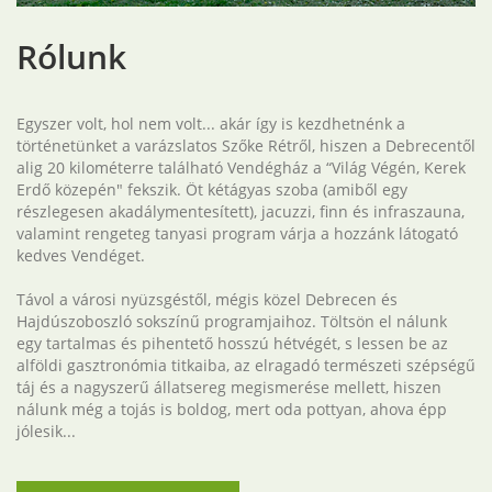
Rólunk
Egyszer volt, hol nem volt... akár így is kezdhetnénk a
történetünket a varázslatos Szőke Rétről, hiszen a Debrecentől
alig 20 kilométerre található Vendégház a “Világ Végén, Kerek
Erdő közepén" fekszik. Öt kétágyas szoba (amiből egy
részlegesen akadálymentesített), jacuzzi, finn és infraszauna,
valamint rengeteg tanyasi program várja a hozzánk látogató
kedves Vendéget.
Távol a városi nyüzsgéstől, mégis közel Debrecen és
Hajdúszoboszló sokszínű programjaihoz. Töltsön el nálunk
egy tartalmas és pihentető hosszú hétvégét, s lessen be az
alföldi gasztronómia titkaiba, az elragadó természeti szépségű
táj és a nagyszerű állatsereg megismerése mellett, hiszen
nálunk még a tojás is boldog, mert oda pottyan, ahova épp
jólesik...