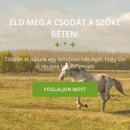
ÉLD MEG A CSODÁT A SZŐKE
RÉTEN!
Töltsön el nálunk egy felhőtlen hétvégét, hogy Ön
is részese legyen ennek!
FOGLALJON MOST