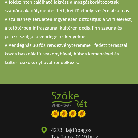
A földszinten található lakrész a mozgáskorlátozottak
számára akadálymentesített, két fő elhelyezésére alkalmas.
A szálláshely területén ingyenesen biztosítjuk a wi-fi elérést,
a tetőtérben infraszauna, kültéren pedig finn szauna és
jacuzzi szolgálja vendégeink kényelmét.
A Vendégház 30 fős rendezvényteremmel, fedett terasszal,
közös használatú teakonyhával, búbos kemencével és
kültéri csikókonyhával rendelkezik.
4273 Hajdúbagos,
Tag Tanya 0119 hrsz